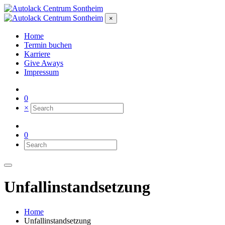
×
Home
Termin buchen
Karriere
Give Aways
Impressum
0
×
0
Unfallinstandsetzung
Home
Unfallinstandsetzung